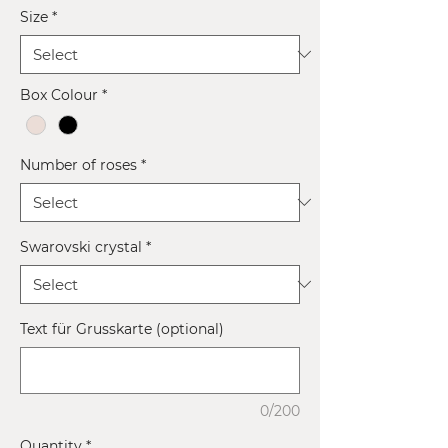
Size
*
Box Colour
*
Number of roses
*
Swarovski crystal
*
Text für Grusskarte (optional)
0/200
Quantity
*