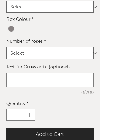
Box Colour
*
Number of roses
*
Text für Grusskarte (optional)
0/200
Quantity
*
Add to Cart